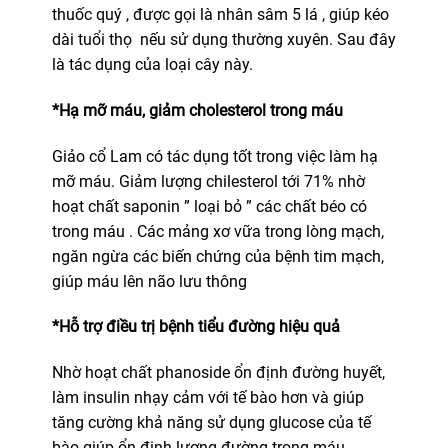
thuốc quý , được gọi là nhân sâm 5 lá , giúp kéo
dài tuổi thọ nếu sử dụng thường xuyên. Sau đây
là tác dụng của loại cây này.
*Hạ mỡ máu, giảm cholesterol trong máu
Giảo cổ Lam có tác dụng tốt trong việc làm hạ
mỡ máu. Giảm lượng chilesterol tới 71% nhờ
hoạt chất saponin ” loại bỏ ” các chất béo có
trong máu . Các mảng xơ vữa trong lòng mạch,
ngăn ngừa các biến chứng của bệnh tim mạch,
giúp máu lên não lưu thông
*Hỗ trợ điều trị bệnh tiểu đường hiệu quả
Nhờ hoạt chất phanoside ổn định đường huyết,
làm insulin nhạy cảm với tế bào hơn và giúp
tăng cường khả năng sử dụng glucose của tế
bào giúp ổn định lượng đường trong máu