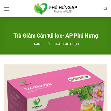
Bỏ
qua
nội
dung
Trà Giảm Cân túi lọc- AP Phú Hưng
TRANG CHỦ
/
TRÀ THẢO DƯỢC