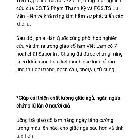
Trên Tạp chí dược số 5/2011 , đăng một nghiên
cứu của GS.TS Phạm Thanh Kỳ và PGS.TS Lư
Vân Hiền về khă năng kìm hãm sự phát triển các
khối u.
Sau đó , phía Hàn Quốc cũng phối hợp nghiên
cứu và tìm ra trong giảo cổ lam Việt Lam có 7
hoạt chất Saponin . Chúng đã được chứng ming
là có khả năng tiêu diệt mạnh các loại tế bào
ung thư đại tràng, bạch cầu, phổi,vú, tử cung …
*Giúp cải thiện chất lượng giấc ngủ, ngăn ngừa
chứng lú lẫn ở người già
Uống trà giảo cổ lam hàng ngày tăng cường
lượng máu lên não, cho giấc ngủ sâu hơn và tỉnh
táo hơn