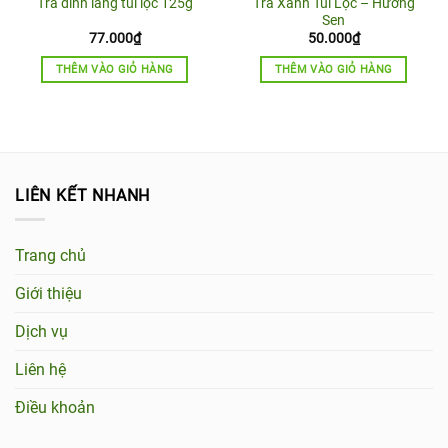
Trà Xanh Túi Lọc – Hương
Trà đinh lăng túi lọc 125g
Sen
77.000
₫
50.000
₫
THÊM VÀO GIỎ HÀNG
THÊM VÀO GIỎ HÀNG
LIÊN KẾT NHANH
Trang chủ
Giới thiệu
Dịch vụ
Liên hệ
Điều khoản