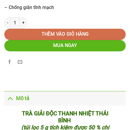
– Chống giãn tĩnh mạch
Trà giải độc thanh nhiệt Thái Bình 125g túi lọc số lượng
THÊM VÀO GIỎ HÀNG
MUA NGAY
Mô tả
TRÀ GIẢI ĐỘC THANH NHIỆT THÁI
BÌNH
(túi lọc 5 g tích kiệm được 50 % chi