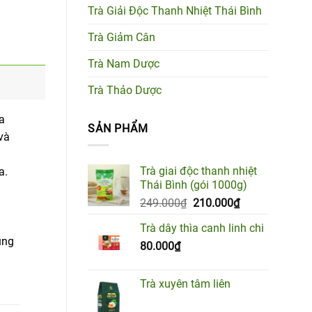
Trà Giải Độc Thanh Nhiệt Thái Bình
Trà Giảm Cân
Trà Nam Dược
Trà Thảo Dược
ứa
SẢN PHẨM
và
Trà giai độc thanh nhiệt
a.
Thái Bình (gói 1000g)
Giá
Giá
249.000
₫
210.000
₫
gốc
hiện
Trà dây thìa canh linh chi
là:
tại
ùng
80.000
₫
249.000₫.
là:
210.000₫.
Trà xuyên tâm liên