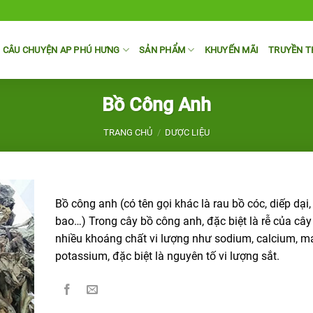
CÂU CHUYỆN AP PHÚ HƯNG
SẢN PHẨM
KHUYẾN MÃI
TRUYỀN 
Bồ Công Anh
TRANG CHỦ
/
DƯỢC LIỆU
Bồ công anh (có tên gọi khác là rau bồ cóc, diếp dại,
bao…) Trong cây bồ công anh, đặc biệt là rễ của câ
nhiều khoáng chất vi lượng như sodium, calcium, m
potassium, đặc biệt là nguyên tố vi lượng sắt.