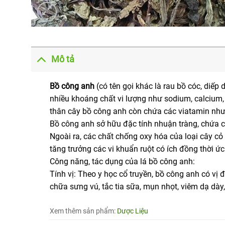
Mô tả
Bồ công anh
(có tên gọi khác là rau bồ cóc, diếp
nhiều khoáng chất vi lượng như sodium, calcium, 
thân cây bồ công anh còn chứa các viatamin như 
Bồ công anh sở hữu đặc tính nhuận tràng, chứa cá
Ngoài ra, các chất chống oxy hóa của loại cây cỏ
tăng trưởng các vi khuẩn ruột có ích đồng thời ứ
Công năng, tác dụng của lá bồ công anh:
Tính vị: Theo y học cổ truyền, bồ công anh có vị đ
chữa sưng vú, tắc tia sữa, mụn nhọt, viêm dạ dày,
Xem thêm sản phẩm:
Dược Liệu