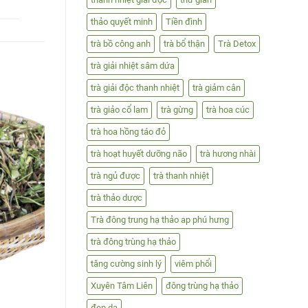
thảo quyết minh
Tiền đình
trà bồ công anh
trà bổ thận
Trà Detox
trà giải nhiệt sâm dứa
trà giải độc thanh nhiệt
trà giảm cân
trà giảo cổ lam
trà gừng
trà hoa cúc
trà hoa hồng táo đỏ
trà hoạt huyết dưỡng não
trà hương nhài
trà ngủ được
trà thanh nhiệt
trà thảo dược
Trà đông trung hạ thảo ap phú hưng
trà đông trùng hạ thảo
tăng cường sinh lý
viêm phổi
Xuyên Tâm Liên
đông trùng hạ thảo
đẹp da