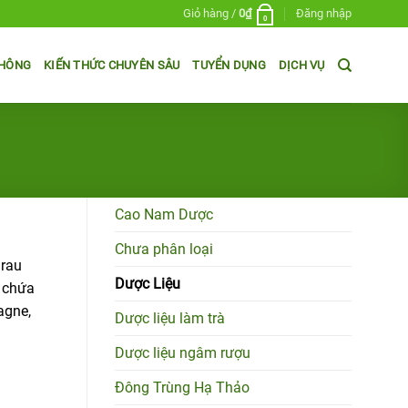
Giỏ hàng /
0
₫
Đăng nhập
0
THÔNG
KIẾN THỨC CHUYÊN SÂU
TUYỂN DỤNG
DỊCH VỤ
Cao Nam Dược
Chưa phân loại
 rau
Dược Liệu
y chứa
agne,
Dược liệu làm trà
Dược liệu ngâm rượu
Đông Trùng Hạ Thảo