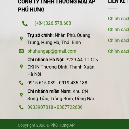
CÔNG TY TNHH THƯƠNG MẠI AP
LIÊN KẾ
PHÚ HƯNG
Chính sác
(+84)326.578.688
Chính sác
Trụ sở chính:
Nhân Phú, Quang
Chính sác
Trung, Hưng Hà, Thái Bình
phuhungap@gmail.com
Chính sác
Chi nhánh Hà Nội:
P229-A4 TT CTy
CKHN Thượng Đình, Thanh Xuân,
Hà Nội
0915.615.039 - 0919.435.188
Chi nhánh miền Nam:
Khu CN
Sông Trầu, Trảng Bom, Đồng Nai
0933907818
-
0387722606
Copyright 2026 ©
Phú Hưng AP