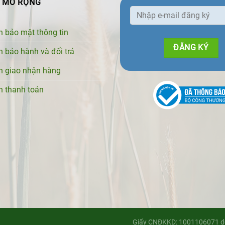
T MỞ RỘNG
h bảo mật thông tin
h bảo hành và đổi trả
h giao nhận hàng
h thanh toán
Giấy CNĐKKD: 1001106071 do