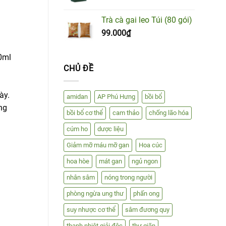
Trà cà gai leo Túi (80 gói)
99.000
₫
0ml
CHỦ ĐỀ
ày.
amidan
AP Phú Hưng
bồi bổ
ng
bồi bổ cơ thể
cam thảo
chống lão hóa
cúm ho
dược liệu
Giảm mỡ máu mỡ gan
Hoa cúc
hoa hòe
mát gan
ngủ ngon
nhân sâm
nóng trong người
phòng ngừa ung thư
phấn ong
suy nhược cơ thể
sâm đương quy
thanh nhiệt giải độc
thư giãn