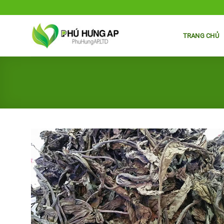
Bỏ
qua
nội
TRANG CHỦ
dung