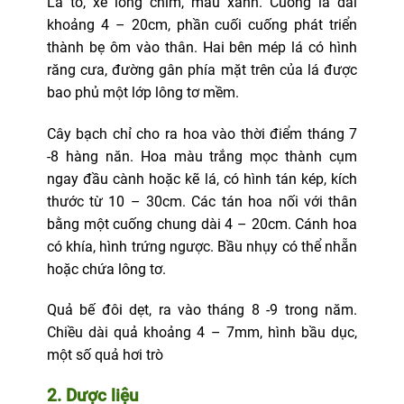
Lá to, xẻ lông chim, màu xanh. Cuống lá dài
khoảng 4 – 20cm, phần cuối cuống phát triển
thành bẹ ôm vào thân. Hai bên mép lá có hình
răng cưa, đường gân phía mặt trên của lá được
bao phủ một lớp lông tơ mềm.
Cây bạch chỉ cho ra hoa vào thời điểm tháng 7
-8 hàng năn. Hoa màu trắng mọc thành cụm
ngay đầu cành hoặc kẽ lá, có hình tán kép, kích
thước từ 10 – 30cm. Các tán hoa nối với thân
bằng một cuống chung dài 4 – 20cm. Cánh hoa
có khía, hình trứng ngược. Bầu nhụy có thể nhẵn
hoặc chứa lông tơ.
Quả bế đôi dẹt, ra vào tháng 8 -9 trong năm.
Chiều dài quả khoảng 4 – 7mm, hình bầu dục,
một số quả hơi trò
2. Dược liệu