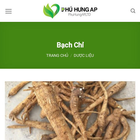
Bỏ
qua
nội
dung
Bạch Chỉ
TRANG CHỦ
/
DƯỢC LIỆU