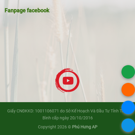
Fanpage facebook
Giấy CNĐKKD: 1001106071 do Sở Kế Hoạch Và Đầu Tư Tỉnh Thái
Bình cấp ngày 20/10/2016
Copyright 2026 ©
Phú Hưng AP