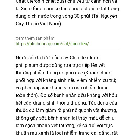
Chất Clerodin chiết xuất chủ yếu từ cành non và
lá Xích đồng nam có tác dụng dbt giun đất trong
dung dịch nước trong vòng 30 phút (Tài Nguyên
Cây Thuốc Việt Nam).
Xem thêm sản phẩm:
https://phuhungap.com/cat/duoc-lieu/
Nước sắc lá tươi của cây Clerodendrum
philipinum được dùng rửa trực tiếp lên vết
thương nhiễm trùng rồi phủ gạc (Không dùng
phối hợp với kháng sinh nếu viêm nhiễm cư trú;
có phối hợp với kháng sinh nếu nhiễm trùng
toàn thân). Đa số bệnh nhân đều kháng với hầu
hết các kháng sinh thông thường. Tác dụng của
thuốc đã làm giảm rõ phù nề quanh vết thương,
không gây sốt, bệnh nhân lại thấy mát, dễ chịu,
làm sạch nhanh vết thương, kể cả đối với trực
khuẩn mủ xanh là loại nhiễm trùng dai dẳng, rất