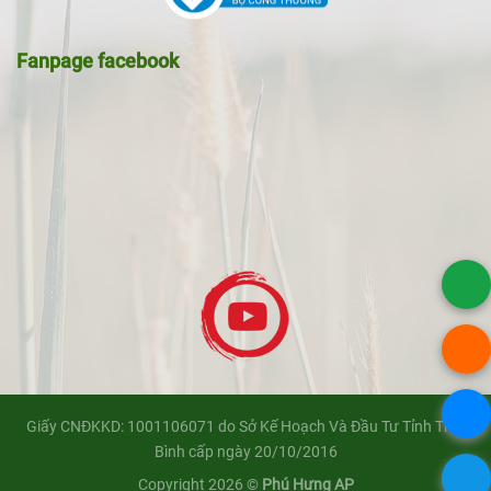
Fanpage facebook
Giấy CNĐKKD: 1001106071 do Sở Kế Hoạch Và Đầu Tư Tỉnh Thái
Bình cấp ngày 20/10/2016
Copyright 2026 ©
Phú Hưng AP