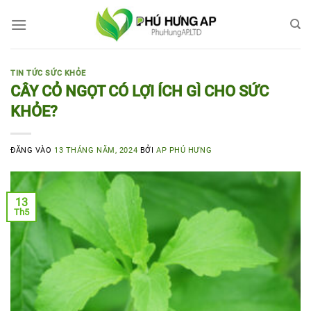
Bỏ
qua
nội
dung
TIN TỨC SỨC KHỎE
CÂY CỎ NGỌT CÓ LỢI ÍCH GÌ CHO SỨC
KHỎE?
ĐĂNG VÀO
13 THÁNG NĂM, 2024
BỞI
AP PHÚ HƯNG
13
Th5