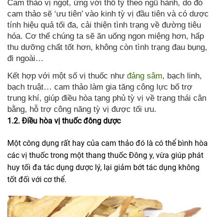
Cam thảo vị ngọt, ứng với thổ tỳ theo ngũ hành, do đó
cam thảo sẽ ‘ưu tiên’ vào kinh tỳ vị đầu tiên và có dược
tính hiệu quả tối đa, cải thiện tình trạng về đường tiêu
hóa. Cơ thể chúng ta sẽ ăn uống ngon miệng hơn, hấp
thu dưỡng chất tốt hơn, không còn tình trạng đau bụng,
đi ngoài…
Kết hợp với một số vị thuốc như
đảng sâm
, bạch linh,
bạch truật… cam thảo làm gia tăng công lực bổ trợ
trung khí, giúp điều hòa tạng phủ tỳ vị về trạng thái cân
bằng, hỗ trợ công năng tỳ vị được tối ưu.
1.2. Đ
iều hòa vị thuốc đông dược
Một công dụng rất hay của cam thảo đó là có thể bình hòa
các vị thuốc trong một thang thuốc Đông y, vừa giúp phát
huy tối đa tác dụng dược lý, lại giảm bớt tác dụng không
tốt đối với cơ thể.