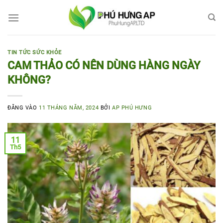
Bỏ
qua
nội
dung
TIN TỨC SỨC KHỎE
CAM THẢO CÓ NÊN DÙNG HÀNG NGÀY
KHÔNG?
ĐĂNG VÀO
11 THÁNG NĂM, 2024
BỞI
AP PHÚ HƯNG
11
Th5