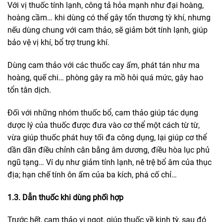
Với vị thuốc tính lạnh, công tả hỏa mạnh như đại hoàng,
hoàng cầm… khi dùng có thể gây tổn thương tỳ khí, nhưng
nếu dùng chung với cam thảo, sẽ giảm bớt tính lạnh, giúp
bảo vệ vị khí, bổ trợ trung khí.
Dùng cam thảo với các thuốc cay ấm, phát tán như ma
hoàng, quế chi… phòng gây ra mồ hôi quá mức, gây hao
tổn tân dịch.
‎Đối với những nhóm thuốc bổ, cam thảo giúp tác dụng
dược lý của thuốc được đưa vào cơ thể một cách từ từ,
vừa giúp thuốc phát huy tối đa công dụng, lại giúp cơ thể
dần dần điều chỉnh cân bằng âm dương, điều hòa lục phủ
ngũ tạng… Ví dụ như giảm tính lạnh, nê trệ bổ âm của thục
địa; hạn chế tính ôn ấm của ba kích, phá cố chỉ…
1.3. D
ẫn thuốc khi dùng phối hợp
Trước hết, cam thảo vị ngọt, giúp thuốc về kinh tỳ, sau đó